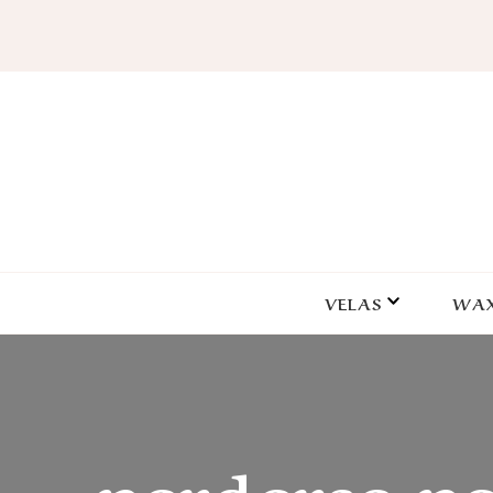
VELAS
WAX
perderse p