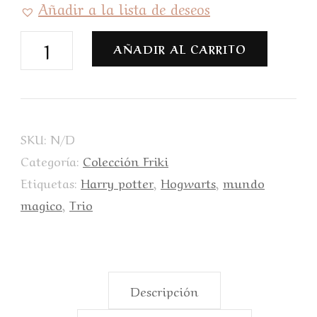
Añadir a la lista de deseos
AÑADIR AL CARRITO
SKU:
N/D
Categoría:
Colección Friki
Etiquetas:
Harry potter
,
Hogwarts
,
mundo
magico
,
Trio
Descripción